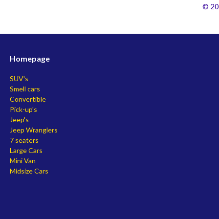
© 20
Homepage
SUV's
Smell cars
Convertible
Pick-up's
Jeep's
Jeep Wranglers
7 seaters
Large Cars
Mini Van
Midsize Cars