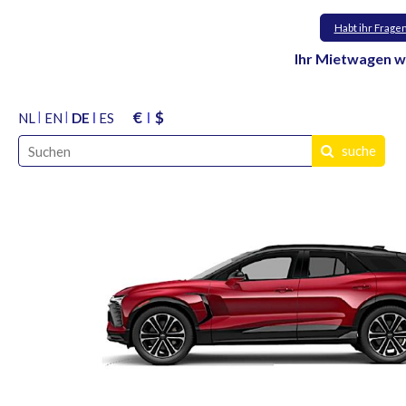
Habt ihr Frage
Ihr Mietwagen w
€
$
NL
EN
DE
ES
suche