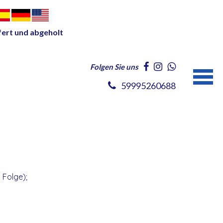
fert und abgeholt
Folgen Sie uns
59995260688
 Folge);