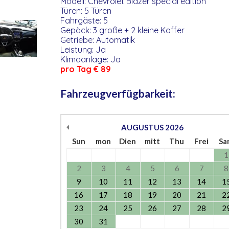
Modell: Chevrolet Blazer special edition
Türen: 5 Türen
Fahrgäste: 5
Gepäck: 3 große + 2 kleine Koffer
Getriebe: Automatik
Leistung: Ja
Klimaanlage: Ja
pro Tag € 89
Fahrzeugverfügbarkeit:
AUGUSTUS
2026
Sun
mon
Dien
mitt
Thu
Frei
Sa
1
2
3
4
5
6
7
8
9
10
11
12
13
14
1
16
17
18
19
20
21
2
23
24
25
26
27
28
2
30
31