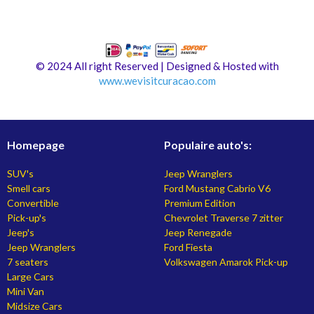
© 2024 All right Reserved | Designed & Hosted with
www.
wevisitcuracao.com
Homepage
Populaire auto's:
SUV's
Jeep Wranglers
Smell cars
Ford Mustang Cabrio V6
Convertible
Premium Edition
Pick-up's
Chevrolet Traverse 7 zitter
Jeep's
Jeep Renegade
Jeep Wranglers
Ford Fiesta
7 seaters
Volkswagen Amarok Pick-up
Large Cars
Mini Van
Midsize Cars