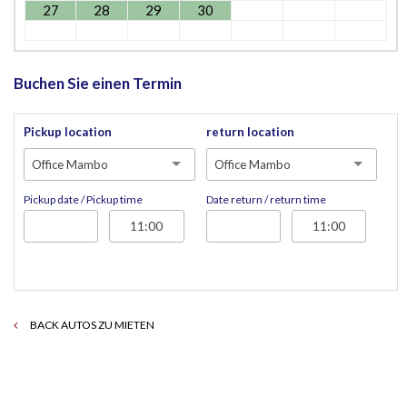
27
28
29
30
Buchen Sie einen Termin
Pickup location
return location
Office Mambo
Office Mambo
Pickup date / Pickup time
Date return / return time
BACK AUTOS ZU MIETEN