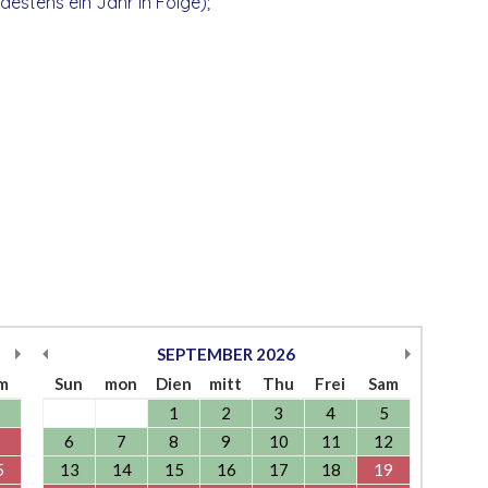
destens ein Jahr in Folge);
SEPTEMBER
2026
m
Sun
mon
Dien
mitt
Thu
Frei
Sam
1
2
3
4
5
6
7
8
9
10
11
12
5
13
14
15
16
17
18
19