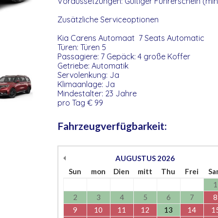
Voraussetzungen: Gültiger Führerschein (min
Zusätzliche Serviceoptionen
Kia Carens Automaat 7 Seats Automatic
Türen: Türen 5
Passagiere: 7 Gepäck: 4 große Koffer
Getriebe: Automatik
Servolenkung: Ja
Klimaanlage: Ja
Mindestalter: 23 Jahre
pro Tag € 99
Fahrzeugverfügbarkeit:
AUGUSTUS
2026
Sun
mon
Dien
mitt
Thu
Frei
Sa
1
2
3
4
5
6
7
8
9
10
11
12
13
14
1