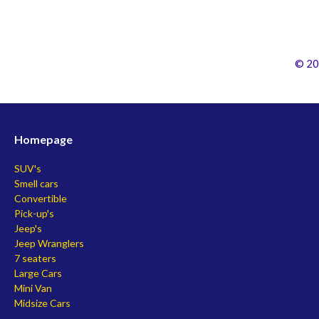
© 20
Homepage
SUV's
Smell cars
Convertible
Pick-up's
Jeep's
Jeep Wranglers
7 seaters
Large Cars
Mini Van
Midsize Cars