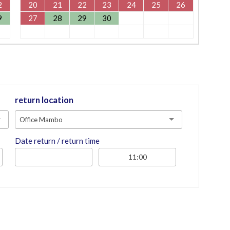
2
20
21
22
23
24
25
26
9
27
28
29
30
return location
Office Mambo
Date return / return time