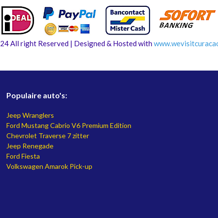
24 All right Reserved | Designed & Hosted with
www.
wevisitcuraca
Populaire auto's:
Jeep Wranglers
Ford Mustang Cabrio V6 Premium Edition
Chevrolet Traverse 7 zitter
Jeep Renegade
Ford Fiesta
Volkswagen Amarok Pick-up