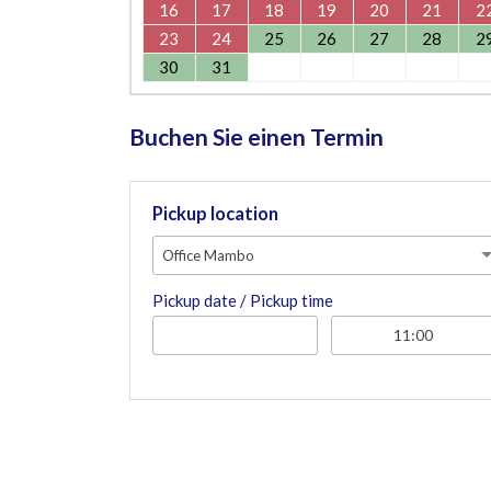
16
17
18
19
20
21
2
23
24
25
26
27
28
2
30
31
Buchen Sie einen Termin
Pickup location
Office Mambo
Pickup date / Pickup time