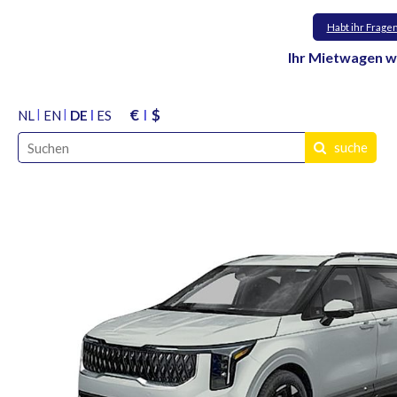
Habt ihr Frage
Ihr Mietwagen w
€
$
NL
EN
DE
ES
suche