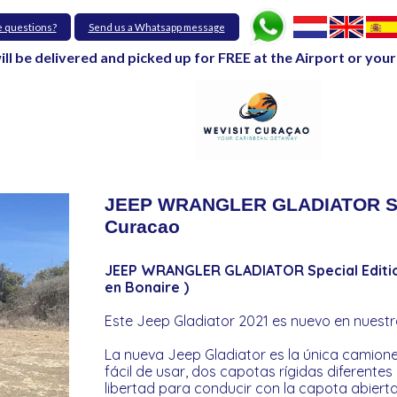
e questions?
Send us a Whatsapp message
will be delivered and picked up for FREE at the Airport or y
JEEP WRANGLER GLADIATOR Speci
Curacao
JEEP WRANGLER GLADIATOR Special Edition 
en Bonaire )
Este Jeep Gladiator 2021 es nuevo en nuestr
La nueva Jeep Gladiator es la única camion
fácil de usar, dos capotas rígidas diferente
libertad para conducir con la capota abiert