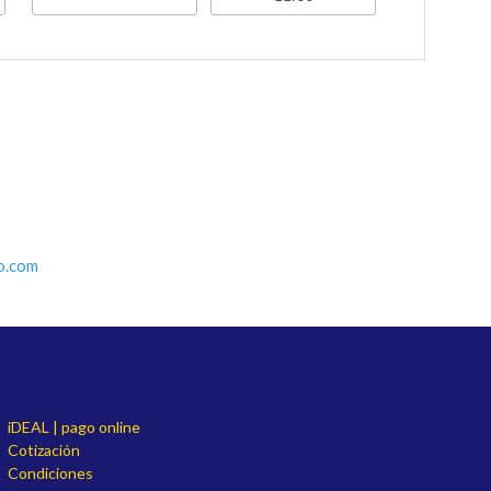
o.com
iDEAL | pago online
Cotización
Condiciones