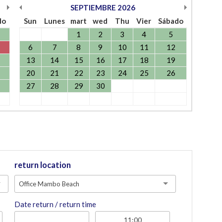
SEPTIEMBRE
2026
do
Sun
Lunes
mart
wed
Thu
Vier
Sábado
1
2
3
4
5
6
7
8
9
10
11
12
13
14
15
16
17
18
19
20
21
22
23
24
25
26
27
28
29
30
return location
Office Mambo Beach
Date return / return time