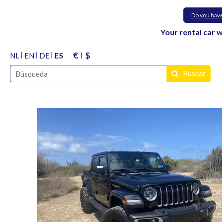
Do you hav
Your rental car 
€
$
NL
EN
DE
ES
Buscar