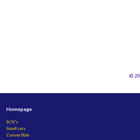
© 20
Homepage
SUV's
Smell cars
Convertible