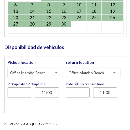
6
7
8
9
10
11
12
13
14
15
16
17
18
19
20
21
22
23
24
25
26
27
28
29
30
Disponibilidad de vehículos
Pickup location
return location
Office Mambo Beach
Office Mambo Beach
Pickup date / Pickup time
Date return / return time
VOLVER A ALQUILAR COCHES