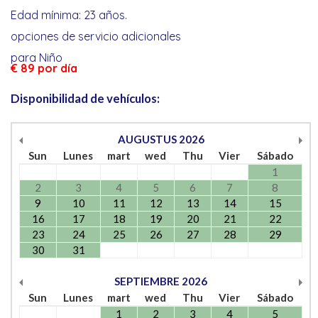
Edad mínima: 23 años.
opciones de servicio adicionales
para Niño
€ 89
por día
Disponibilidad de vehículos:
AUGUSTUS
2026
Sun
Lunes
mart
wed
Thu
Vier
Sábado
1
2
3
4
5
6
7
8
9
10
11
12
13
14
15
16
17
18
19
20
21
22
23
24
25
26
27
28
29
30
31
SEPTIEMBRE
2026
Sun
Lunes
mart
wed
Thu
Vier
Sábado
1
2
3
4
5