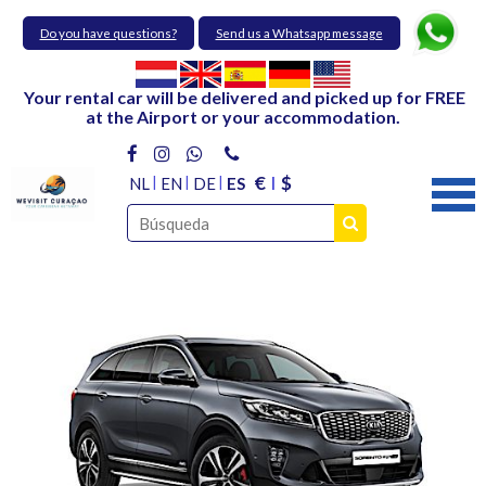
Do you have questions?
Send us a Whatsapp message
Your rental car will be delivered and picked up for FREE
at the Airport or your accommodation.
€
$
NL
EN
DE
ES