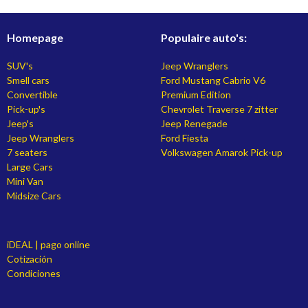
Homepage
Populaire auto's:
SUV's
Jeep Wranglers
Smell cars
Ford Mustang Cabrio V6
Convertible
Premium Edition
Pick-up's
Chevrolet Traverse 7 zitter
Jeep's
Jeep Renegade
Jeep Wranglers
Ford Fiesta
7 seaters
Volkswagen Amarok Pick-up
Large Cars
Mini Van
Midsize Cars
iDEAL | pago online
Cotización
Condiciones