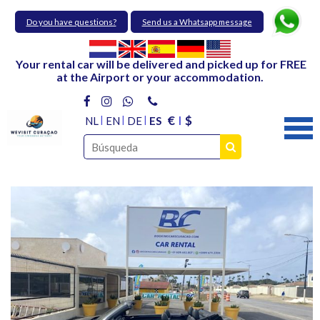
Do you have questions?
Send us a Whatsapp message
Your rental car will be delivered and picked up for FREE
at the Airport or your accommodation.
€
$
NL
EN
DE
ES