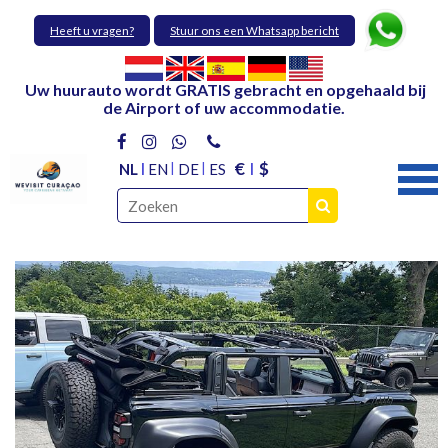
Heeft u vragen?
Stuur ons een Whatsapp bericht
Uw huurauto wordt GRATIS gebracht en opgehaald bij
de Airport of uw accommodatie.
€
$
NL
EN
DE
ES