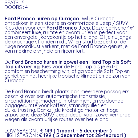
SEATS : 5
DOORS : 4
Ford Bronco huren op Curaçao.
Wil je Curaçao
ontdekken in een stoere en comfortabele Jeep / SUV?
Kies dan voor een
Ford Bronco
Jeep. Deze iconische 4x4
combineert luxe, ruimte en avontuur en is perfect voor
een onvergetelijke vakantie op het eiland. Of je nu langs
de prachtige stranden rijdt, Willemstad bezoekt of de
ruige noordkust verkent, met de Ford Bronco geniet je
van maximale vrijheid en rijcomfort.
De
Ford Bronco huren in zowel een Hard Top als Soft
Top uitvoering
. Kies voor de Hard Top als je extra
comfort en bescherming wilt, of ga voor de Soft Top en
geniet van het heerlijke tropische klimaat en de zon van
Curaçao.
De Ford Bronco biedt plaats aan meerdere passagiers,
beschikt over een automatische transmissie,
airconditioning, moderne infotainment en voldoende
bagageruimte voor koffers, strandspullen en
duikuitrusting. Dankzij de krachtige motor en hoge
zitpositie is deze SUV/ Jeep ideaal voor zowel verharde
wegen als avontuurlijke routes over het eiland.
LOW SEASON :
€ 149 ( 1 maart - 5 december )
HIGH SEASON :
€ 199 ( 5 december tot 28-februari )