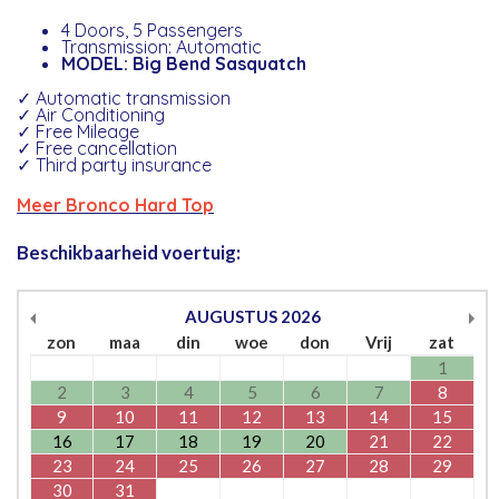
4 Doors, 5 Passengers
Transmission: Automatic
MODEL: Big Bend Sasquatch
✓ Automatic transmission
✓ Air Conditioning
✓ Free Mileage
✓ Free cancellation
✓ Third party insurance
Meer Bronco Hard Top
Beschikbaarheid voertuig:
AUGUSTUS
2026
zon
maa
din
woe
don
Vrij
zat
1
2
3
4
5
6
7
8
9
10
11
12
13
14
15
16
17
18
19
20
21
22
23
24
25
26
27
28
29
30
31