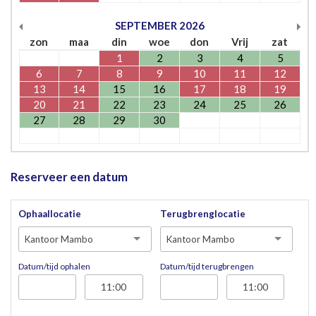
SEPTEMBER
2026
zon
maa
din
woe
don
Vrij
zat
1
2
3
4
5
6
7
8
9
10
11
12
13
14
15
16
17
18
19
20
21
22
23
24
25
26
27
28
29
30
Reserveer een datum
Ophaallocatie
Terugbrenglocatie
Kantoor Mambo
Kantoor Mambo
Datum/tijd ophalen
Datum/tijd terugbrengen