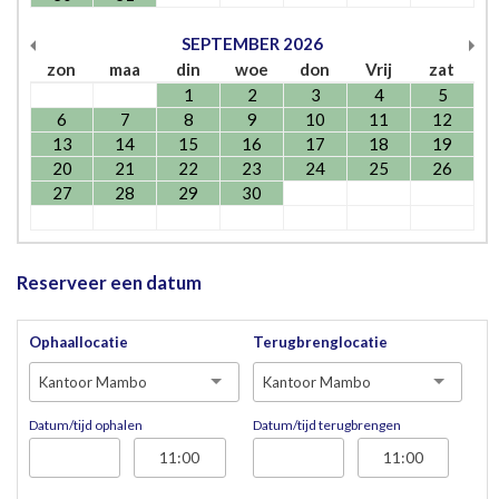
SEPTEMBER
2026
zon
maa
din
woe
don
Vrij
zat
1
2
3
4
5
6
7
8
9
10
11
12
13
14
15
16
17
18
19
20
21
22
23
24
25
26
27
28
29
30
Reserveer een datum
Ophaallocatie
Terugbrenglocatie
Kantoor Mambo
Kantoor Mambo
Datum/tijd ophalen
Datum/tijd terugbrengen