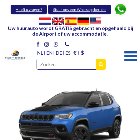
Heeft u vragen?
Stuur ons een Whatsapp bericht
Uw huurauto wordt GRATIS gebracht en opgehaald bij
de Airport of uw accommodatie.
€
$
NL
EN
DE
ES