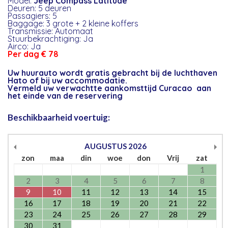
Model:
Jeep Compass Latitude
Deuren: 5 deuren
Passagiers: 5
Baggage: 3 grote + 2 kleine koffers
Transmissie: Automaat
Stuurbekrachtiging: Ja
Airco: Ja
Per dag € 78
Uw huurauto wordt gratis gebracht bij de luchthaven
Hato of bij uw accommodatie.
Vermeld uw verwachtte aankomsttijd Curacao aan
het einde van de reservering
Beschikbaarheid voertuig:
AUGUSTUS
2026
zon
maa
din
woe
don
Vrij
zat
1
2
3
4
5
6
7
8
9
10
11
12
13
14
15
16
17
18
19
20
21
22
23
24
25
26
27
28
29
30
31