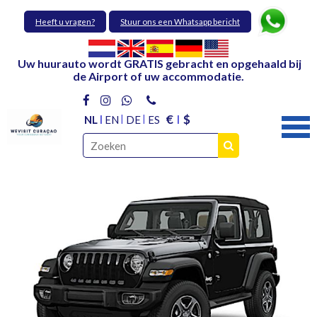
Heeft u vragen?
Stuur ons een Whatsapp bericht
Uw huurauto wordt GRATIS gebracht en opgehaald bij
de Airport of uw accommodatie.
€
$
NL
EN
DE
ES