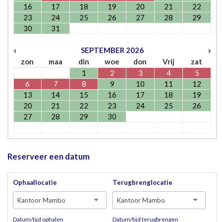
16
17
18
19
20
21
22
23
24
25
26
27
28
29
30
31
SEPTEMBER
2026
zon
maa
din
woe
don
Vrij
zat
1
2
3
4
5
6
7
8
9
10
11
12
13
14
15
16
17
18
19
20
21
22
23
24
25
26
27
28
29
30
Reserveer een datum
Ophaallocatie
Terugbrenglocatie
Kantoor Mambo
Kantoor Mambo
Datum/tijd ophalen
Datum/tijd terugbrengen