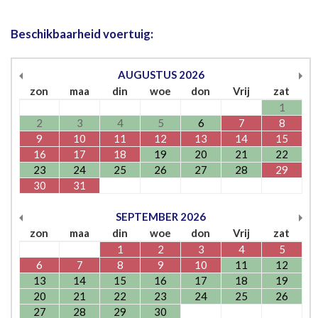
Beschikbaarheid voertuig:
AUGUSTUS
2026
zon
maa
din
woe
don
Vrij
zat
1
2
3
4
5
6
7
8
9
10
11
12
13
14
15
16
17
18
19
20
21
22
23
24
25
26
27
28
29
30
31
SEPTEMBER
2026
zon
maa
din
woe
don
Vrij
zat
1
2
3
4
5
6
7
8
9
10
11
12
13
14
15
16
17
18
19
20
21
22
23
24
25
26
27
28
29
30