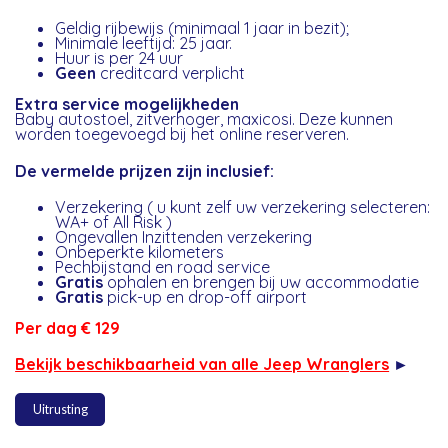
Geldig rijbewijs (minimaal 1 jaar in bezit);
Minimale leeftijd: 25 jaar.
Huur is per 24 uur
Geen
creditcard verplicht
Extra service mogelijkheden
Baby autostoel, zitverhoger, maxicosi. Deze kunnen
worden toegevoegd bij het online reserveren.
De vermelde prijzen zijn inclusief:
Verzekering ( u kunt zelf uw verzekering selecteren:
WA+ of All Risk )
Ongevallen Inzittenden verzekering
Onbeperkte kilometers
Pechbijstand en road service
Gratis
ophalen en brengen bij uw accommodatie
Gratis
pick-up en drop-off airport
Per dag € 129
Bekijk beschikbaarheid van alle Jeep Wranglers
►
Uitrusting