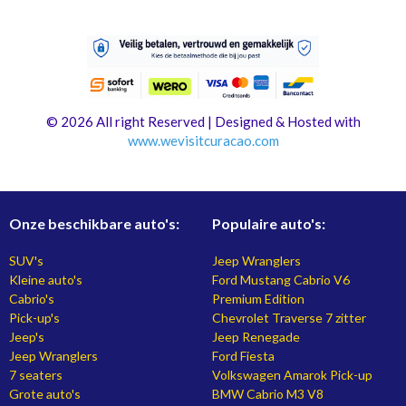
© 2026 All right Reserved | Designed & Hosted with
www.
wevisitcuracao.com
Onze beschikbare auto's:
Populaire auto's:
SUV's
Jeep Wranglers
Kleine auto's
Ford Mustang Cabrio V6
Cabrio's
Premium Edition
Pick-up's
Chevrolet Traverse 7 zitter
Jeep's
Jeep Renegade
Jeep Wranglers
Ford Fiesta
7 seaters
Volkswagen Amarok Pick-up
Grote auto's
BMW Cabrio M3 V8