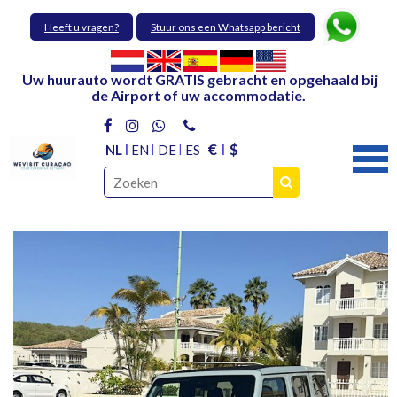
Heeft u vragen?
Stuur ons een Whatsapp bericht
Uw huurauto wordt GRATIS gebracht en opgehaald bij
de Airport of uw accommodatie.
€
$
NL
EN
DE
ES