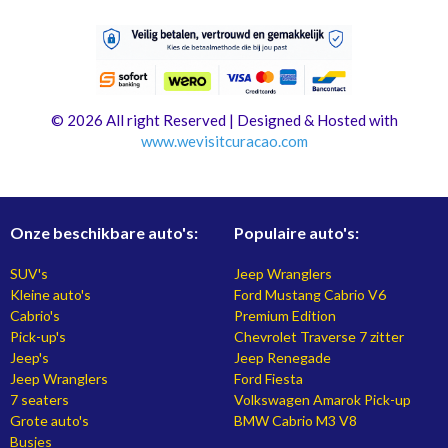
© 2026 All right Reserved | Designed & Hosted with
www.
wevisitcuracao.com
Onze beschikbare auto's:
Populaire auto's:
SUV's
Jeep Wranglers
Kleine auto's
Ford Mustang Cabrio V6
Cabrio's
Premium Edition
Pick-up's
Chevrolet Traverse 7 zitter
Jeep's
Jeep Renegade
Jeep Wranglers
Ford Fiesta
7 seaters
Volkswagen Amarok Pick-up
Grote auto's
BMW Cabrio M3 V8
Busjes