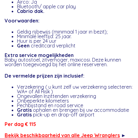
Airco: Ja
Bluetooth/ apple car play
Cabrio dak.
Voorwaarden:
Geldig rijbewijs (minimaal 1 jaar in bezit);
Minimale leeftijd: 25 jaar.
Huur is per 24 uur
Geen
creditcard verplicht
Extra service mogelijkheden
Baby autostoel, zitverhoger, maxicosi. Deze kunnen
worden toegevoegd bij het online reserveren.
De vermelde prijzen zijn inclusief:
Verzekering ( u kunt zelf uw verzekering selecteren:
WA+ of All Risk )
Ongevallen Inzittenden verzekering
Onbeperkte kilometers
Pechbijstand en road service
Gratis
ophalen en brengen bij uw accommodatie
Gratis
pick-up en drop-off airport
Per dag € 115
Bekijk beschikbaarheid van alle Jeep Wranglers
►