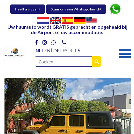
Heeft u vragen?
Stuur ons een Whatsapp bericht
Uw huurauto wordt GRATIS gebracht en opgehaald bij
de Airport of uw accommodatie.
€
$
NL
EN
DE
ES