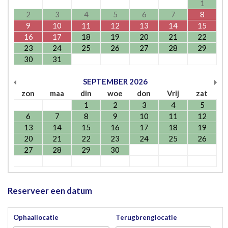
1
2
3
4
5
6
7
8
9
10
11
12
13
14
15
16
17
18
19
20
21
22
23
24
25
26
27
28
29
30
31
SEPTEMBER
2026
zon
maa
din
woe
don
Vrij
zat
1
2
3
4
5
6
7
8
9
10
11
12
13
14
15
16
17
18
19
20
21
22
23
24
25
26
27
28
29
30
Reserveer een datum
Ophaallocatie
Terugbrenglocatie