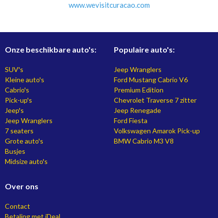
www.
wevisitcuracao.com
Onze beschikbare auto's:
Populaire auto's:
SUV's
Jeep Wranglers
Kleine auto's
Ford Mustang Cabrio V6
Cabrio's
Premium Edition
Pick-up's
Chevrolet Traverse 7 zitter
Jeep's
Jeep Renegade
Jeep Wranglers
Ford Fiesta
7 seaters
Volkswagen Amarok Pick-up
Grote auto's
BMW Cabrio M3 V8
Busjes
Midsize auto's
Over ons
Contact
Betaling met iDeal