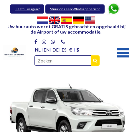
Heeft u vragen?
Stuur ons een Whatsapp bericht
Uw huurauto wordt GRATIS gebracht en opgehaald bij
de Airport of uw accommodatie.
€
$
NL
EN
DE
ES