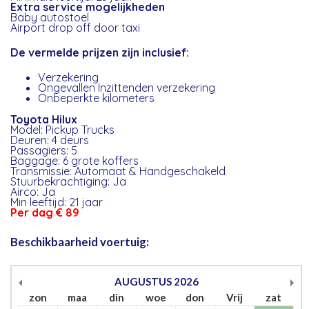
Extra service mogelijkheden
Baby autostoel
Airport drop off door taxi
De vermelde prijzen zijn inclusief:
Verzekering
Ongevallen Inzittenden verzekering
Onbeperkte kilometers
Toyota Hilux
Model: Pickup Trucks
Deuren: 4 deurs
Passagiers: 5
Baggage: 6 grote koffers
Transmissie: Automaat & Handgeschakeld
Stuurbekrachtiging: Ja
Airco: Ja
Min leeftijd: 21 jaar
Per dag € 89
Beschikbaarheid voertuig:
AUGUSTUS
2026
zon
maa
din
woe
don
Vrij
zat