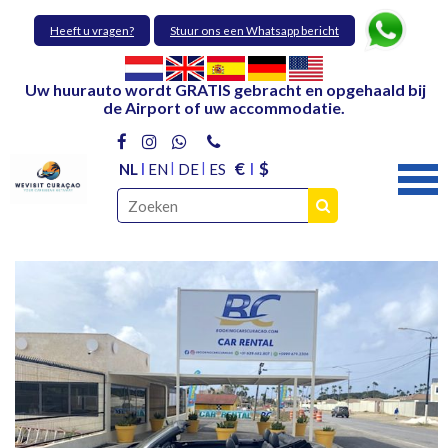
Heeft u vragen?
Stuur ons een Whatsapp bericht
Uw huurauto wordt GRATIS gebracht en opgehaald bij
de Airport of uw accommodatie.
€
$
NL
EN
DE
ES