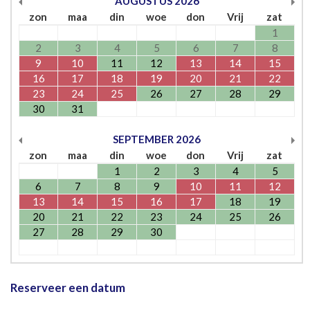
AUGUSTUS
2026
zon
maa
din
woe
don
Vrij
zat
1
2
3
4
5
6
7
8
9
10
11
12
13
14
15
16
17
18
19
20
21
22
23
24
25
26
27
28
29
30
31
SEPTEMBER
2026
zon
maa
din
woe
don
Vrij
zat
1
2
3
4
5
6
7
8
9
10
11
12
13
14
15
16
17
18
19
20
21
22
23
24
25
26
27
28
29
30
Reserveer een datum