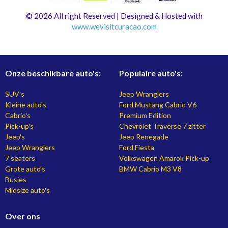
© 2026 All right Reserved | Designed & Hosted with
www.
wevisitcuracao.com
Onze beschikbare auto's:
Populaire auto's:
SUV's
Jeep Wranglers
Kleine auto's
Ford Mustang Cabrio V6
Cabrio's
Premium Edition
Pick-up's
Chevrolet Traverse 7 zitter
Jeep's
Jeep Renegade
Jeep Wranglers
Ford Fiesta
7 seaters
Volkswagen Amarok Pick-up
Grote auto's
BMW Cabrio M3 V8
Busjes
Midsize auto's
Over ons