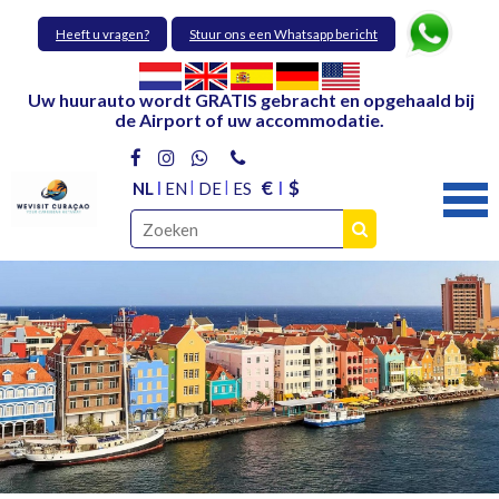
Heeft u vragen?
Stuur ons een Whatsapp bericht
Uw huurauto wordt GRATIS gebracht en opgehaald bij
de Airport of uw accommodatie.
€
$
NL
EN
DE
ES