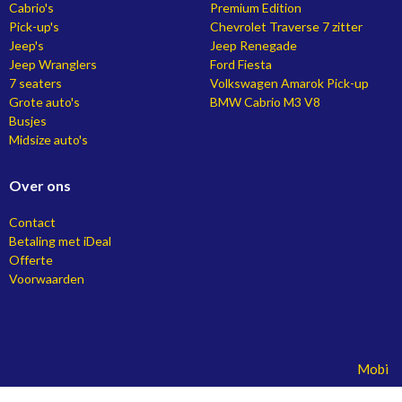
Cabrio's
Premium Edition
Pick-up's
Chevrolet Traverse 7 zitter
Jeep's
Jeep Renegade
Jeep Wranglers
Ford Fiesta
7 seaters
Volkswagen Amarok Pick-up
Grote auto's
BMW Cabrio M3 V8
Busjes
Midsize auto's
Over ons
Contact
Betaling met iDeal
Offerte
Voorwaarden
Mobile 