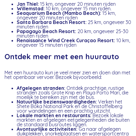
Jan Thiel:
15 km, ongeveer 20 minuten rijden
Willemstad
:
10 km, ongeveer 15 min rijden.
Seaquarium Beach (Mambo Beach):
15 km,
ongeveer 20 minuten rijden
Santa Barbara Beach Resort:
25 km, ongeveer 30
minuten rijden
Papagayo Beach Resort:
20 km, ongeveer 25-30
minuten rijden
Renaissance Wind Creek Curaçao Resort:
10 km,
ongeveer 15 minuten rijden
Ontdek meer met een huurauto
Met een huurauto kun je veel meer zien en doen dan met
het openbaar vervoer. Bezoek bijvoorbeeld:
Afgelegen stranden:
Ontdek prachtige, rustige
stranden zoals Grote Knip en Playa Porto Mari, die
moeilijk te bereiken zijn met de bus.
Natuurlijke bezienswaardigheden:
Verken het
Shete Boka National Park en de Christoffelberg
voor wandelingen en een prachtig uitzicht.
Lokale markten en restaurants:
Bezoek lokale
markten en afgelegen eetgelegenheden die buiten
de standaard busroutes liggen.
Avontuurlijke activiteiten:
Ga naar afgelegen
duikplekken, snorkelplaatsen en watersportcentra