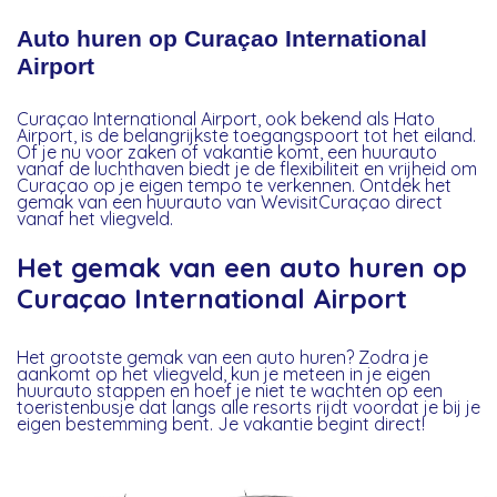
Auto huren op Curaçao International
Airport
Curaçao International Airport, ook bekend als Hato
Airport, is de belangrijkste toegangspoort tot het eiland.
Of je nu voor zaken of vakantie komt, een huurauto
vanaf de luchthaven biedt je de flexibiliteit en vrijheid om
Curaçao op je eigen tempo te verkennen. Ontdek het
gemak van een huurauto van WevisitCuraçao direct
vanaf het vliegveld.
Het gemak van een auto huren op
Curaçao International Airport
Het grootste gemak van een auto huren? Zodra je
aankomt op het vliegveld, kun je meteen in je eigen
huurauto stappen en hoef je niet te wachten op een
toeristenbusje dat langs alle resorts rijdt voordat je bij je
eigen bestemming bent. Je vakantie begint direct!