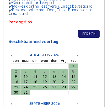
✔️Geen creditcard verplicht
✔️Makkelijk online reserveren. Direct bevestiging.
✔️Betaling online met iDeal, Tikkie, Bancontact of
Credticard
Per dag € 69
BEKIJKEN
Beschikbaarheid voertuig:
AUGUSTUS
2026
zon
maa
din
woe
don
Vrij
zat
1
2
3
4
5
6
7
8
9
10
11
12
13
14
15
16
17
18
19
20
21
22
23
24
25
26
27
28
29
30
31
SEPTEMBER
2026