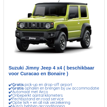
Suzuki Jimny Jeep 4 x4 ( beschikbaar
voor Curacao en Bonaire )
✔️
Gratis
pick-up en drop-off airport
✔️
Gratis
ophalen en brengen bij uw accommodatie
✔️Automaat met Airco
✔️Onbeperkt aantal kilometers
✔️Pechbijstand en road service
✔️Optie WA + en all risk verzekering
✔️Auto's hebben airconditioning