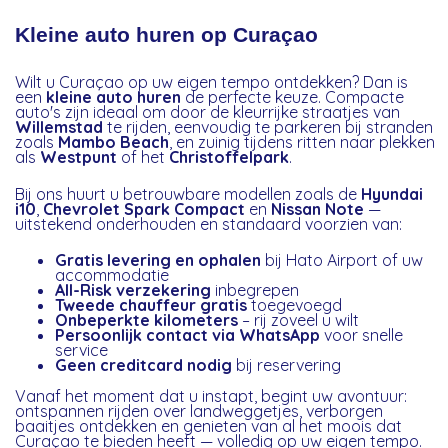
Kleine auto huren op Curaçao
Wilt u Curaçao op uw eigen tempo ontdekken? Dan is
een
kleine auto huren
de perfecte keuze. Compacte
auto's zijn ideaal om door de kleurrijke straatjes van
Willemstad
te rijden, eenvoudig te parkeren bij stranden
zoals
Mambo Beach
, en zuinig tijdens ritten naar plekken
als
Westpunt
of het
Christoffelpark
.
Bij ons huurt u betrouwbare modellen zoals de
Hyundai
i10
,
Chevrolet Spark Compact
en
Nissan Note
—
uitstekend onderhouden en standaard voorzien van:
Gratis levering en ophalen
bij Hato Airport of uw
accommodatie
All-Risk verzekering
inbegrepen
Tweede chauffeur gratis
toegevoegd
Onbeperkte kilometers
– rij zoveel u wilt
Persoonlijk contact via WhatsApp
voor snelle
service
Geen creditcard nodig
bij reservering
Vanaf het moment dat u instapt, begint uw avontuur:
ontspannen rijden over landweggetjes, verborgen
baaitjes ontdekken en genieten van al het moois dat
Curaçao te bieden heeft — volledig op uw eigen tempo.