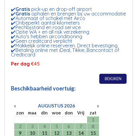
✔️
Gratis
pick-up en drop-off airport
✔️
Gratis
ophalen en brengen bij uw accommodatie
✔️Automaat of schakel met Airco
✔️Onbeperkt aantal kilometers
✔️Pechbijstand en road service
✔️Optie WA + en all risk verzekering
✔️Auto's hebben airconditioning
✔️Geen creditcard verplicht
✔️Makkelijk online reserveren. Direct bevestiging.
✔️Betaling online met iDeal, Tikkie, Bancontact of
Credticard
Per dag
€45
BEKIJKEN
Beschikbaarheid voertuig:
AUGUSTUS
2026
zon
maa
din
woe
don
Vrij
zat
1
2
3
4
5
6
7
8
9
10
11
12
13
14
15