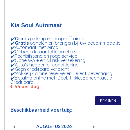
Kia Soul Automaat
✔️
Gratis
pick-up en drop-off airport
✔️
Gratis
ophalen en brengen bij uw accommodatie
✔️Automaat met Airco
✔️Onbeperkt aantal kilometers
✔️Pechbijstand en road service
✔️Optie WA + en all risk verzekering
✔️Auto's hebben airconditioning
✔️Geen creditcard verplicht
✔️Makkelijk online reserveren. Direct bevestiging.
✔️Betaling online met iDeal, Tikkie, Bancontact of
Credticard
€ 55 per dag
BEKIJKEN
Beschikbaarheid voertuig:
AUGUSTUS
2026