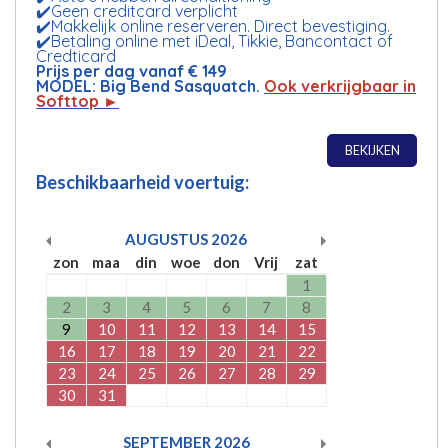
✔️Geen creditcard verplicht
✔️Makkelijk online reserveren. Direct bevestiging.
✔️Betaling online met iDeal, Tikkie, Bancontact of
Credticard
Prijs per dag vanaf € 149
MODEL: Big Bend Sasquatch.
Ook verkrijgbaar in
Softtop ►
BEKIJKEN
Beschikbaarheid voertuig:
AUGUSTUS
2026
zon
maa
din
woe
don
Vrij
zat
1
2
3
4
5
6
7
8
9
10
11
12
13
14
15
16
17
18
19
20
21
22
23
24
25
26
27
28
29
30
31
SEPTEMBER
2026