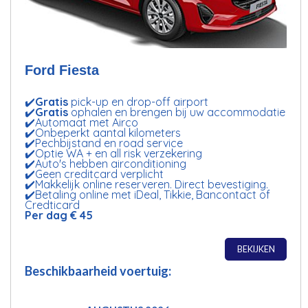
Ford Fiesta
✔️
Gratis
pick-up en drop-off airport
✔️
Gratis
ophalen en brengen bij uw accommodatie
✔️Automaat met Airco
✔️Onbeperkt aantal kilometers
✔️Pechbijstand en road service
✔️Optie WA + en all risk verzekering
✔️Auto's hebben airconditioning
✔️Geen creditcard verplicht
✔️Makkelijk online reserveren. Direct bevestiging.
✔️Betaling online met iDeal, Tikkie, Bancontact of
Credticard
Per dag € 45
BEKIJKEN
Beschikbaarheid voertuig: