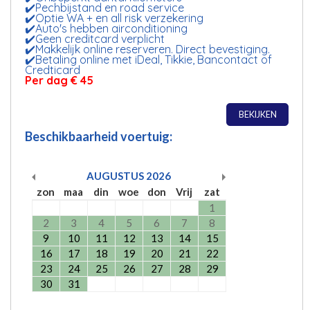
✔️Pechbijstand en road service
✔️Optie WA + en all risk verzekering
✔️Auto's hebben airconditioning
✔️Geen creditcard verplicht
✔️Makkelijk online reserveren. Direct bevestiging.
✔️Betaling online met iDeal, Tikkie, Bancontact of
Credticard
Per dag € 45
BEKIJKEN
Beschikbaarheid voertuig:
AUGUSTUS
2026
zon
maa
din
woe
don
Vrij
zat
1
2
3
4
5
6
7
8
9
10
11
12
13
14
15
16
17
18
19
20
21
22
23
24
25
26
27
28
29
30
31