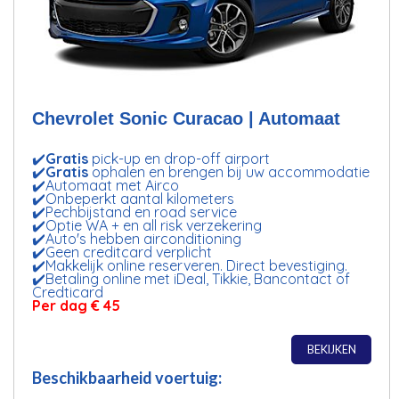
Chevrolet Sonic Curacao | Automaat
✔️
Gratis
pick-up en drop-off airport
✔️
Gratis
ophalen en brengen bij uw accommodatie
✔️Automaat met Airco
✔️Onbeperkt aantal kilometers
✔️Pechbijstand en road service
✔️Optie WA + en all risk verzekering
✔️Auto's hebben airconditioning
✔️Geen creditcard verplicht
✔️Makkelijk online reserveren. Direct bevestiging.
✔️Betaling online met iDeal, Tikkie, Bancontact of
Credticard
Per dag
€ 45
BEKIJKEN
Beschikbaarheid voertuig: