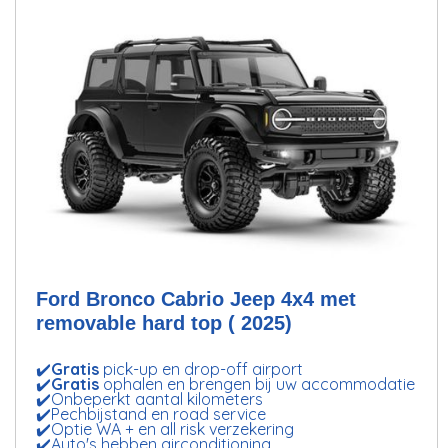
Ford Bronco Cabrio Jeep 4x4 met
removable hard top ( 2025)
✔️
Gratis
pick-up en drop-off airport
✔️
Gratis
ophalen en brengen bij uw accommodatie
✔️Onbeperkt aantal kilometers
✔️Pechbijstand en road service
✔️Optie WA + en all risk verzekering
✔️Auto's hebben airconditioning