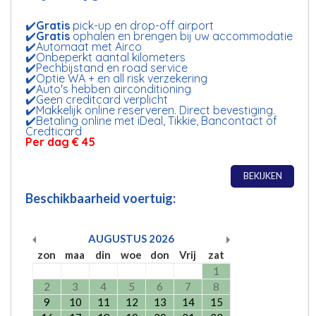
✔️
Gratis
pick-up en drop-off airport
✔️
Gratis
ophalen en brengen bij uw accommodatie
✔️Automaat met Airco
✔️Onbeperkt aantal kilometers
✔️Pechbijstand en road service
✔️Optie WA + en all risk verzekering
✔️Auto's hebben airconditioning
✔️Geen creditcard verplicht
✔️Makkelijk online reserveren. Direct bevestiging.
✔️Betaling online met iDeal, Tikkie, Bancontact of
Credticard
Per dag € 45
BEKIJKEN
Beschikbaarheid voertuig:
AUGUSTUS
2026
zon
maa
din
woe
don
Vrij
zat
1
2
3
4
5
6
7
8
9
10
11
12
13
14
15