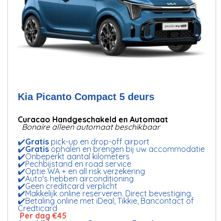
Kia Picanto Compact 5 deurs
Curacao Handgeschakeld en Automaat
Bonaire alleen automaat beschikbaar
✔️
Gratis
pick-up en drop-off airport
✔️
Gratis
ophalen en brengen bij uw accommodatie
✔️Onbeperkt aantal kilometers
✔️Pechbijstand en road service
✔️Optie WA + en all risk verzekering
✔️Auto's hebben airconditioning
✔️Geen creditcard verplicht
✔️Makkelijk online reserveren. Direct bevestiging.
✔️Betaling online met iDeal, Tikkie, Bancontact of
Credticard
Per dag €45