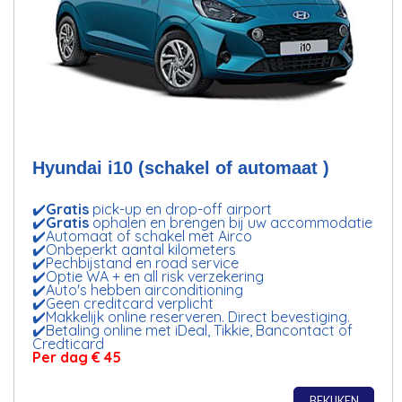
Hyundai i10 (schakel of automaat )
✔️
Gratis
pick-up en drop-off airport
✔️
Gratis
ophalen en brengen bij uw accommodatie
✔️Automaat of schakel met Airco
✔️Onbeperkt aantal kilometers
✔️Pechbijstand en road service
✔️Optie WA + en all risk verzekering
✔️Auto's hebben airconditioning
✔️Geen creditcard verplicht
✔️Makkelijk online reserveren. Direct bevestiging.
✔️Betaling online met iDeal, Tikkie, Bancontact of
Credticard
Per dag
€ 45
BEKIJKEN