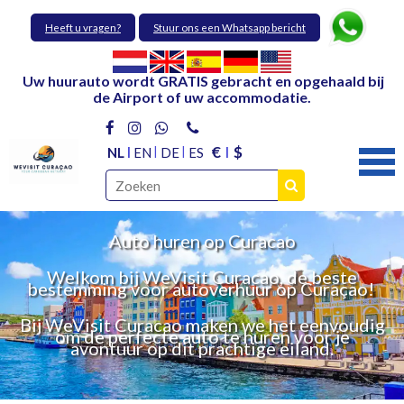
Heeft u vragen?
Stuur ons een Whatsapp bericht
Uw huurauto wordt GRATIS gebracht en opgehaald bij
de Airport of uw accommodatie.
€
$
NL
EN
DE
ES
Auto huren op Curacao
Welkom bij WeVisit Curacao, de beste
bestemming voor autoverhuur op Curaçao!
Bij WeVisit Curacao maken we het eenvoudig
om de perfecte auto te huren voor je
avontuur op dit prachtige eiland.