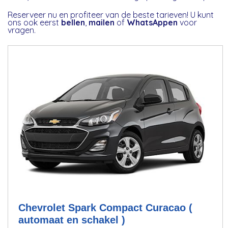
Reserveer nu en profiteer van de beste tarieven! U kunt
ons ook eerst
bellen
,
mailen
of
WhatsAppen
voor
vragen.
Chevrolet Spark Compact Curacao (
automaat en schakel )