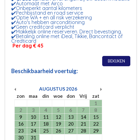
✔️Automaat met Airco
✔️Onbeperkt aantal kilometers
✔️Pechbijstand en road service
✔️Optie WA + en all risk verzekering
✔️Auto's hebben airconditioning
✔️Geen creditcard verplicht
✔️Makkelijk online reserveren. Direct bevestiging.
✔️Betaling online met iDeal, Tikkie, Bancontact of
Credticard
Per dag € 45
BEKIJKEN
Beschikbaarheid voertuig:
AUGUSTUS
2026
zon
maa
din
woe
don
Vrij
zat
1
2
3
4
5
6
7
8
9
10
11
12
13
14
15
16
17
18
19
20
21
22
23
24
25
26
27
28
29
30
31