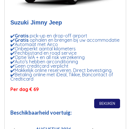
Suzuki Jimny Jeep
✔️
Gratis
pick-up en drop-off airport
✔️
Gratis
ophalen en brengen bij uw accommodatie
✔️Automaat met Airco
✔️Onbeperkt aantal kilometers
✔️Pechbijstand en road service
✔️Optie WA + en all risk verzekering
✔️Auto's hebben airconditioning
✔️Geen creditcard verplicht
✔️Makkelijk online reserveren. Direct bevestiging.
✔️Betaling online met iDeal, Tikkie, Bancontact of
Credticard
Per dag € 69
BEKIJKEN
Beschikbaarheid voertuig:
AUGUSTUS
2026