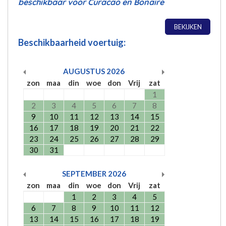
beschikbaar voor Curacao en Bonaire
BEKIJKEN
Beschikbaarheid voertuig:
AUGUSTUS
2026
zon
maa
din
woe
don
Vrij
zat
1
2
3
4
5
6
7
8
9
10
11
12
13
14
15
16
17
18
19
20
21
22
23
24
25
26
27
28
29
30
31
SEPTEMBER
2026
zon
maa
din
woe
don
Vrij
zat
1
2
3
4
5
6
7
8
9
10
11
12
13
14
15
16
17
18
19