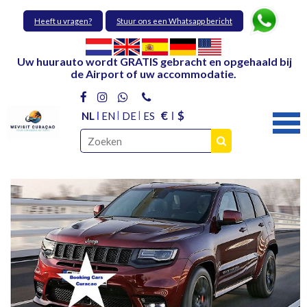
Heeft u vragen?
Stuur ons een Whatsapp bericht
Uw huurauto wordt GRATIS gebracht en opgehaald bij
de Airport of uw accommodatie.
€
$
NL
EN
DE
ES