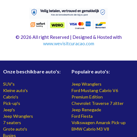
© 2026 All right Reserved | Designed & Hosted with
www.
wevisitcuracao.com
Onze beschikbare auto's:
Populaire auto's:
SUV's
Jeep Wranglers
Kleine auto's
Ford Mustang Cabrio V6
Cabrio's
Premium Edition
Pick-up's
Chevrolet Traverse 7 zitter
Jeep's
Jeep Renegade
Jeep Wranglers
Ford Fiesta
7 seaters
Volkswagen Amarok Pick-up
Grote auto's
BMW Cabrio M3 V8
Busjes