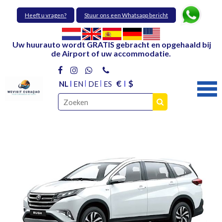
Heeft u vragen?
Stuur ons een Whatsapp bericht
Uw huurauto wordt GRATIS gebracht en opgehaald bij
de Airport of uw accommodatie.
€
$
NL
EN
DE
ES