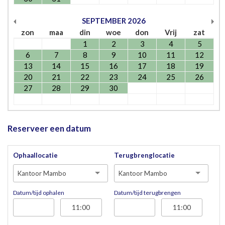
SEPTEMBER
2026
zon
maa
din
woe
don
Vrij
zat
1
2
3
4
5
6
7
8
9
10
11
12
13
14
15
16
17
18
19
20
21
22
23
24
25
26
27
28
29
30
Reserveer een datum
Ophaallocatie
Terugbrenglocatie
Kantoor Mambo
Kantoor Mambo
Datum/tijd ophalen
Datum/tijd terugbrengen