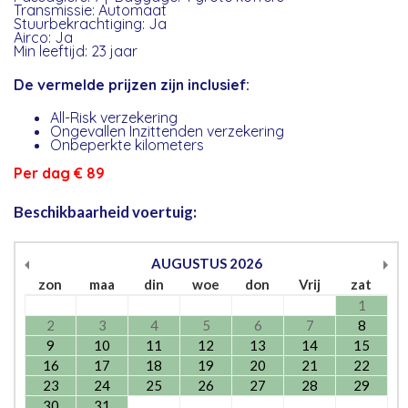
Transmissie: Automaat
Stuurbekrachtiging: Ja
Airco: Ja
Min leeftijd: 23 jaar
De vermelde prijzen zijn inclusief:
All-Risk verzekering
Ongevallen Inzittenden verzekering
Onbeperkte kilometers
Per dag € 89
Beschikbaarheid voertuig:
AUGUSTUS
2026
zon
maa
din
woe
don
Vrij
zat
1
2
3
4
5
6
7
8
9
10
11
12
13
14
15
16
17
18
19
20
21
22
23
24
25
26
27
28
29
30
31