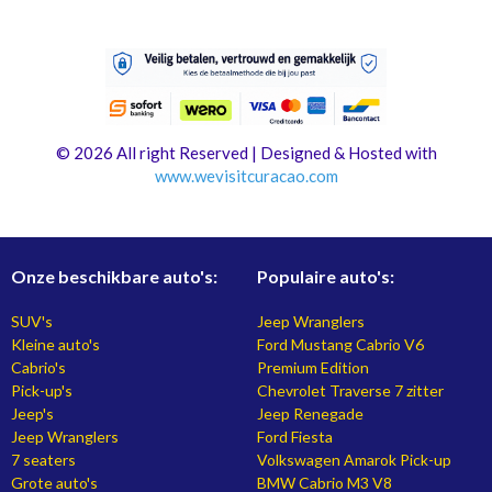
© 2026 All right Reserved | Designed & Hosted with
www.
wevisitcuracao.com
Onze beschikbare auto's:
Populaire auto's:
SUV's
Jeep Wranglers
Kleine auto's
Ford Mustang Cabrio V6
Cabrio's
Premium Edition
Pick-up's
Chevrolet Traverse 7 zitter
Jeep's
Jeep Renegade
Jeep Wranglers
Ford Fiesta
7 seaters
Volkswagen Amarok Pick-up
Grote auto's
BMW Cabrio M3 V8