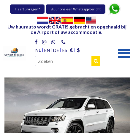
Heeft u vragen?
Stuur ons een Whatsapp bericht
Uw huurauto wordt GRATIS gebracht en opgehaald bij
de Airport of uw accommodatie.
€
$
NL
EN
DE
ES