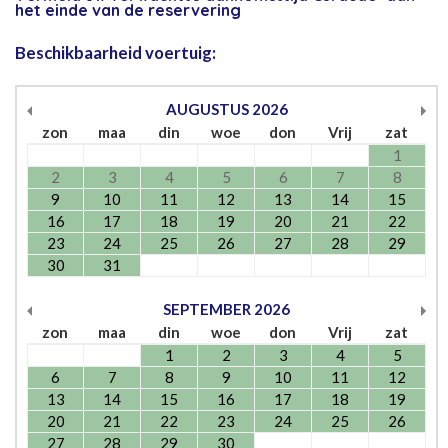
het einde van de reservering
Beschikbaarheid voertuig:
AUGUSTUS
2026
zon
maa
din
woe
don
Vrij
zat
1
2
3
4
5
6
7
8
9
10
11
12
13
14
15
16
17
18
19
20
21
22
23
24
25
26
27
28
29
30
31
SEPTEMBER
2026
zon
maa
din
woe
don
Vrij
zat
1
2
3
4
5
6
7
8
9
10
11
12
13
14
15
16
17
18
19
20
21
22
23
24
25
26
27
28
29
30