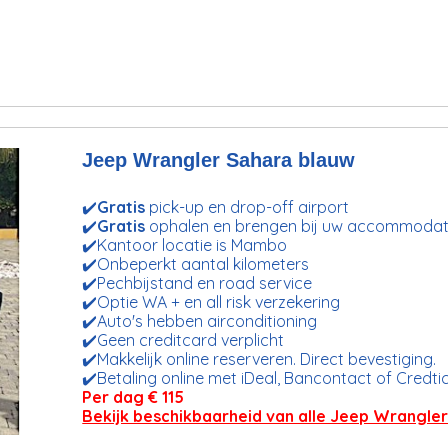
Jeep Wrangler Sahara blauw
✔️
Gratis
pick-up en drop-off airport
✔️
Gratis
ophalen en brengen bij uw accommodat
✔️Kantoor locatie is Mambo
✔️Onbeperkt aantal kilometers
✔️Pechbijstand en road service
✔️Optie WA + en all risk verzekering
✔️Auto's hebben airconditioning
✔️Geen creditcard verplicht
✔️Makkelijk online reserveren. Direct bevestiging.
✔️Betaling online met iDeal, Bancontact of Credti
Per dag € 115
Bekijk beschikbaarheid van alle Jeep Wrangle