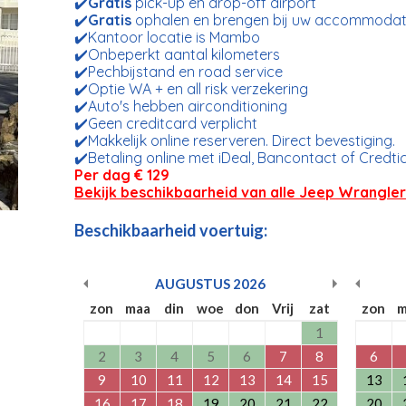
✔️
Gratis
pick-up en drop-off airport
✔️
Gratis
ophalen en brengen bij uw accommodat
✔️Kantoor locatie is Mambo
✔️Onbeperkt aantal kilometers
✔️Pechbijstand en road service
✔️Optie WA + en all risk verzekering
✔️Auto's hebben airconditioning
✔️Geen creditcard verplicht
✔️Makkelijk online reserveren. Direct bevestiging.
✔️Betaling online met iDeal, Bancontact of Credti
Per dag € 129
Bekijk beschikbaarheid van alle Jeep Wrangle
Beschikbaarheid voertuig:
AUGUSTUS
2026
zon
maa
din
woe
don
Vrij
zat
zon
m
1
2
3
4
5
6
7
8
6
9
10
11
12
13
14
15
13
16
17
18
19
20
21
22
20