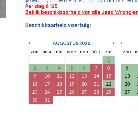
✔️Betaling online met iDeal, Bancontact of Credti
Per dag € 125
Bekijk beschikbaarheid van alle Jeep Wrangle
Beschikbaarheid voertuig:
AUGUSTUS
2026
zon
maa
din
woe
don
Vrij
zat
zon
m
1
2
3
4
5
6
7
8
6
9
10
11
12
13
14
15
13
16
17
18
19
20
21
22
20
23
24
25
26
27
28
29
27
30
31