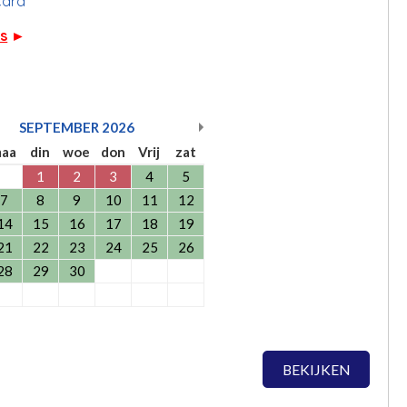
card
rs
►
SEPTEMBER
2026
aa
din
woe
don
Vrij
zat
1
2
3
4
5
7
8
9
10
11
12
14
15
16
17
18
19
21
22
23
24
25
26
28
29
30
BEKIJKEN