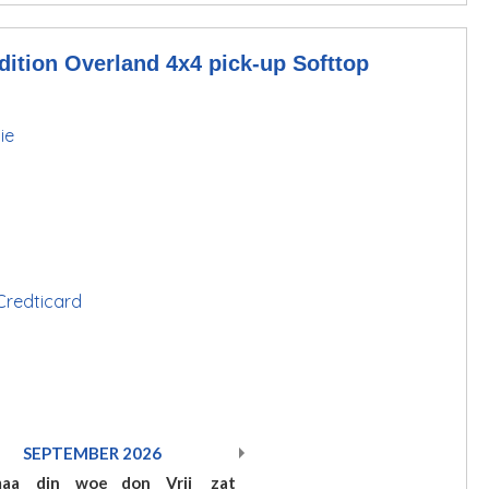
tion Overland 4x4 pick-up Softtop
ie
 Credticard
SEPTEMBER
2026
aa
din
woe
don
Vrij
zat