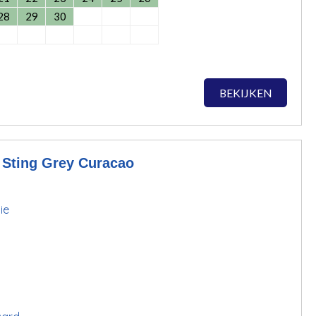
28
29
30
BEKIJKEN
 Sting Grey Curacao
ie