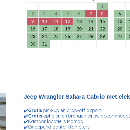
1
2
3
4
5
6
7
8
6
9
10
11
12
13
14
15
13
16
17
18
19
20
21
22
20
23
24
25
26
27
28
29
27
30
31
Jeep Wrangler Sahara Cabrio met elekt
✔️
Gratis
pick-up en drop-off airport
✔️
Gratis
ophalen en brengen bij uw accommodat
✔️Kantoor locatie is Mambo
✔️Onbeperkt aantal kilometers