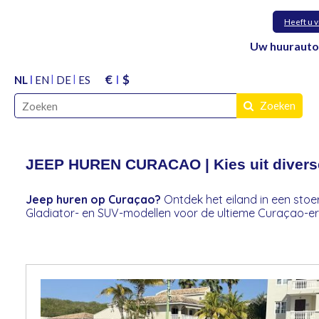
Heeft u 
Uw huurauto 
€
$
NL
EN
DE
ES
Zoeken
JEEP HUREN CURACAO | Kies uit divers
Jeep huren op Curaçao?
Ontdek het eiland in een stoer
Gladiator- en SUV-modellen voor de ultieme Curaçao-erv