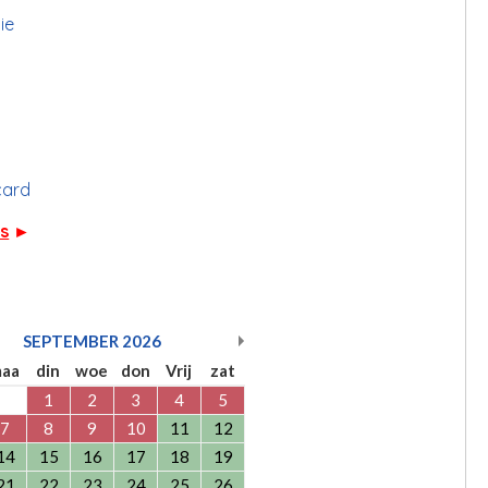
ie
card
rs
►
SEPTEMBER
2026
aa
din
woe
don
Vrij
zat
1
2
3
4
5
7
8
9
10
11
12
14
15
16
17
18
19
21
22
23
24
25
26