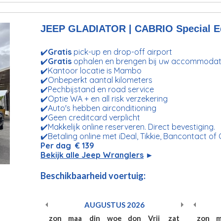
JEEP GLADIATOR | CABRIO Special Edi
✔️
Gratis
pick-up en drop-off airport
✔️
Gratis
ophalen en brengen bij uw accommodat
✔️Kantoor locatie is Mambo
✔️Onbeperkt aantal kilometers
✔️Pechbijstand en road service
✔️Optie WA + en all risk verzekering
✔️Auto's hebben airconditioning
✔️Geen creditcard verplicht
✔️Makkelijk online reserveren. Direct bevestiging.
✔️Betaling online met iDeal, Tikkie, Bancontact of
Per dag € 139
Bekijk alle Jeep Wranglers
►
Beschikbaarheid voertuig:
AUGUSTUS
2026
zon
maa
din
woe
don
Vrij
zat
zon
m