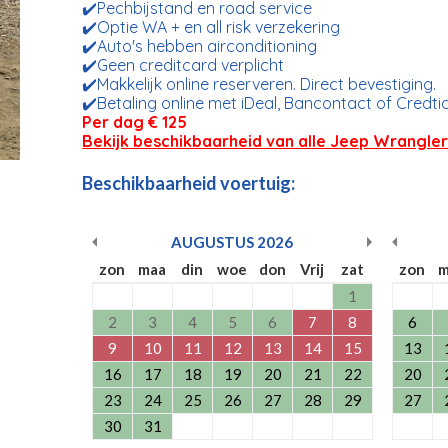
✔️Pechbijstand en road service
✔️Optie WA + en all risk verzekering
✔️Auto's hebben airconditioning
✔️Geen creditcard verplicht
✔️Makkelijk online reserveren. Direct bevestiging.
✔️Betaling online met iDeal, Bancontact of Credti
Per dag € 125
Bekijk beschikbaarheid van alle Jeep Wrangle
Beschikbaarheid voertuig:
AUGUSTUS
2026
zon
maa
din
woe
don
Vrij
zat
zon
m
1
2
3
4
5
6
7
8
6
9
10
11
12
13
14
15
13
16
17
18
19
20
21
22
20
23
24
25
26
27
28
29
27
30
31