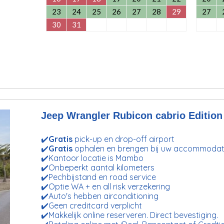
23
24
25
26
27
28
29
27
30
31
Jeep Wrangler Rubicon cabrio Edition
✔️
Gratis
pick-up en drop-off airport
✔️
Gratis
ophalen en brengen bij uw accommodat
✔️Kantoor locatie is Mambo
✔️Onbeperkt aantal kilometers
✔️Pechbijstand en road service
✔️Optie WA + en all risk verzekering
✔️Auto's hebben airconditioning
✔️Geen creditcard verplicht
✔️Makkelijk online reserveren. Direct bevestiging.