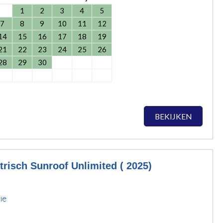
1
2
3
4
5
7
8
9
10
11
12
14
15
16
17
18
19
21
22
23
24
25
26
28
29
30
BEKIJKEN
risch Sunroof Unlimited ( 2025)
ie