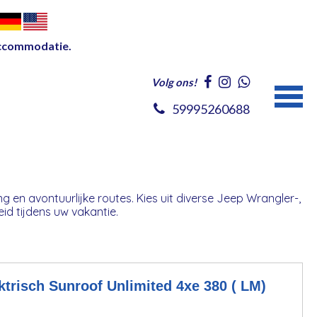
accommodatie.
Volg ons!
59995260688
g en avontuurlijke routes. Kies uit diverse Jeep Wrangler-,
d tijdens uw vakantie.
ktrisch Sunroof Unlimited 4xe 380 ( LM)