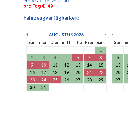
Mindestalter: 25 Jahre
pro Tag € 149
Fahrzeugverfügbarkeit:
AUGUSTUS
2026
Sun
mon
Dien
mitt
Thu
Frei
Sam
Sun
m
1
2
3
4
5
6
7
8
6
9
10
11
12
13
14
15
13
16
17
18
19
20
21
22
20
23
24
25
26
27
28
29
27
30
31