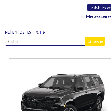
Habt ihr Frage
Ihr Mietwagen w
€
$
NL
EN
DE
ES
suche