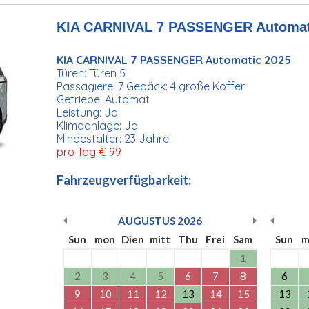
KIA CARNIVAL 7 PASSENGER Automat
KIA CARNIVAL 7 PASSENGER Automatic 2025
Türen: Türen 5
Passagiere: 7 Gepäck: 4 große Koffer
Getriebe: Automat
Leistung: Ja
Klimaanlage: Ja
Mindestalter: 23 Jahre
pro Tag € 99
Fahrzeugverfügbarkeit:
AUGUSTUS
2026
Sun
mon
Dien
mitt
Thu
Frei
Sam
Sun
m
1
2
3
4
5
6
7
8
6
9
10
11
12
13
14
15
13