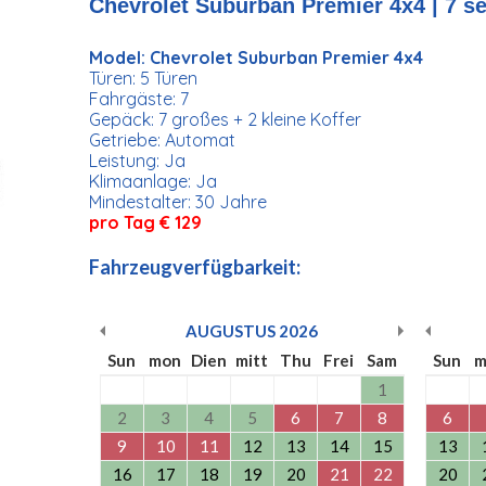
Chevrolet Suburban Premier 4x4 | 7 se
Model: Chevrolet Suburban Premier 4x4
Türen: 5 Türen
Fahrgäste: 7
Gepäck: 7 großes + 2 kleine Koffer
Getriebe: Automat
Leistung: Ja
Klimaanlage: Ja
Mindestalter: 30 Jahre
pro Tag € 129
Fahrzeugverfügbarkeit:
AUGUSTUS
2026
Sun
mon
Dien
mitt
Thu
Frei
Sam
Sun
m
1
2
3
4
5
6
7
8
6
9
10
11
12
13
14
15
13
16
17
18
19
20
21
22
20