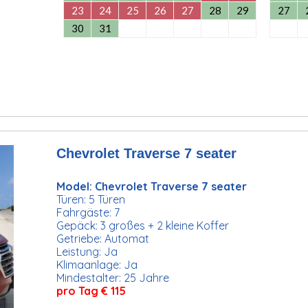
23
24
25
26
27
28
29
27
30
31
Chevrolet Traverse 7 seater
Model: Chevrolet Traverse 7 seater
Türen: 5 Türen
Fahrgäste: 7
Gepäck: 3 großes + 2 kleine Koffer
Getriebe: Automat
Leistung: Ja
Klimaanlage: Ja
Mindestalter: 25 Jahre
pro Tag € 115