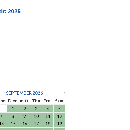
ic 2025
SEPTEMBER
2026
on
Dien
mitt
Thu
Frei
Sam
1
2
3
4
5
7
8
9
10
11
12
14
15
16
17
18
19