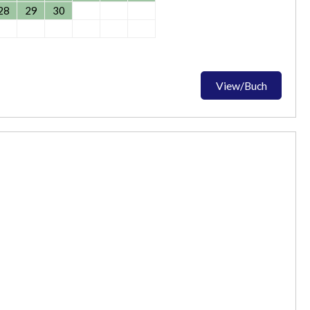
28
29
30
View/Buch