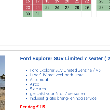
16
17
18
19
20
21
22
20
23
24
25
26
27
28
29
27
30
31
Ford Explorer SUV Limited 7 seater ( 2
Ford Explorer SUV Limited Benzine / V6
Luxe SUV met veel laadruimte
Automaat
Airco
5 deuren
geschikt voor 6 tot 7 personen
Inclusief gratis breng- en haalservice
Per dag € 115