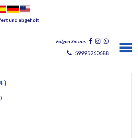
fert und abgeholt
Folgen Sie uns
59995260688
4 )
)