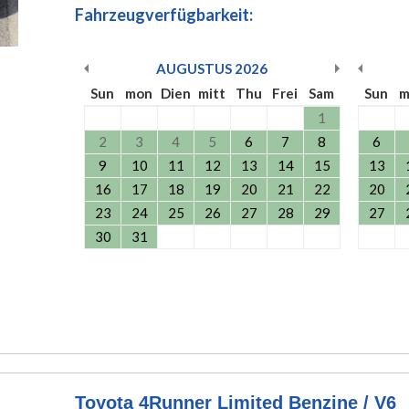
Fahrzeugverfügbarkeit:
AUGUSTUS
2026
Sun
mon
Dien
mitt
Thu
Frei
Sam
Sun
m
1
2
3
4
5
6
7
8
6
9
10
11
12
13
14
15
13
16
17
18
19
20
21
22
20
23
24
25
26
27
28
29
27
30
31
Toyota 4Runner Limited Benzine / V6