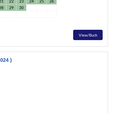
21
22
23
24
25
26
28
29
30
View/Buch
024 )