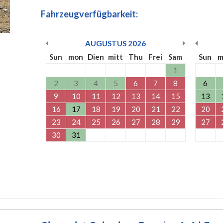
Fahrzeugverfügbarkeit:
AUGUSTUS
2026
Sun
mon
Dien
mitt
Thu
Frei
Sam
Sun
m
1
2
3
4
5
6
7
8
6
9
10
11
12
13
14
15
13
16
17
18
19
20
21
22
20
23
24
25
26
27
28
29
27
30
31