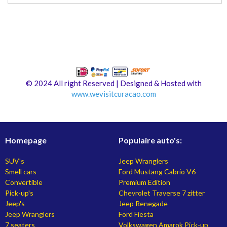
© 2024 All right Reserved | Designed & Hosted with
www.
wevisitcuracao.com
Homepage
Populaire auto's:
SUV's
Jeep Wranglers
Smell cars
Ford Mustang Cabrio V6
Convertible
Premium Edition
Pick-up's
Chevrolet Traverse 7 zitter
Jeep's
Jeep Renegade
Jeep Wranglers
Ford Fiesta
7 seaters
Volkswagen Amarok Pick-up