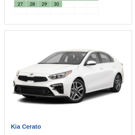
27
28
29
30
Kia Cerato