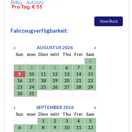
Baby - Autositz
Pro Tag € 55
View/Buch
Fahrzeugverfügbarkeit:
AUGUSTUS
2026
Sun
mon
Dien
mitt
Thu
Frei
Sam
1
2
3
4
5
6
7
8
9
10
11
12
13
14
15
16
17
18
19
20
21
22
23
24
25
26
27
28
29
30
31
SEPTEMBER
2026
Sun
mon
Dien
mitt
Thu
Frei
Sam
1
2
3
4
5
6
7
8
9
10
11
12