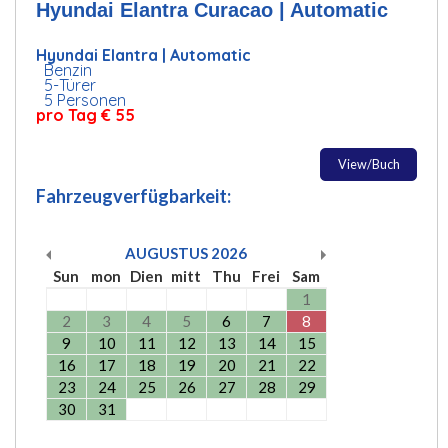
Hyundai Elantra Curacao | Automatic
Hyundai Elantra | Automatic
Benzin
5-Türer
5 Personen
pro Tag € 55
View/Buch
Fahrzeugverfügbarkeit:
AUGUSTUS
2026
Sun
mon
Dien
mitt
Thu
Frei
Sam
1
2
3
4
5
6
7
8
9
10
11
12
13
14
15
16
17
18
19
20
21
22
23
24
25
26
27
28
29
30
31