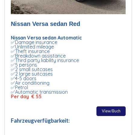
Nissan Versa sedan Red
Nissan Versa sedan Automatic
✅Damage insurance
✅Unlimited mileage
✅Theft insurance
✅Breakdown assistance
✅Third party liability insurance
✅5 persons
✅2 small suitcases
✅2 large suitcases
✅4-5 doors
✅Air conditioning
✅Petrol
✅Automatic transmission
Per day € 55
View/Buch
Fahrzeugverfügbarkeit: