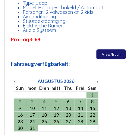
Type: Jeep
Model: Handgeschakeld / Automaat
Personen: 2 volwassen en 2 kids
Airconditioning
Stuurbekrachtiging
Elektrische Ramen
Audio Systeem
Pro Tag € 69
View/Buch
Fahrzeugverfügbarkeit:
AUGUSTUS
2026
Sun
mon
Dien
mitt
Thu
Frei
Sam
1
2
3
4
5
6
7
8
9
10
11
12
13
14
15
16
17
18
19
20
21
22
23
24
25
26
27
28
29
30
31