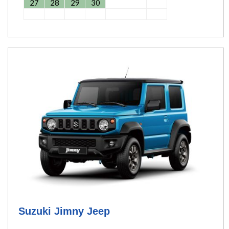
27
28
29
30
Suzuki Jimny Jeep