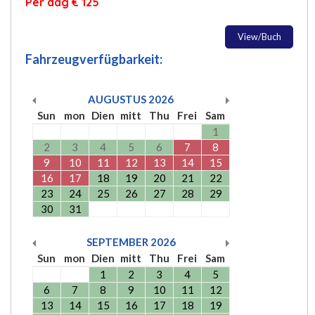
Per dag € 125
View/Buch
Fahrzeugverfügbarkeit:
AUGUSTUS
2026
Sun
mon
Dien
mitt
Thu
Frei
Sam
1
2
3
4
5
6
7
8
9
10
11
12
13
14
15
16
17
18
19
20
21
22
23
24
25
26
27
28
29
30
31
SEPTEMBER
2026
Sun
mon
Dien
mitt
Thu
Frei
Sam
1
2
3
4
5
6
7
8
9
10
11
12
13
14
15
16
17
18
19