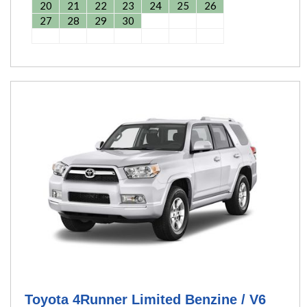
20
21
22
23
24
25
26
27
28
29
30
Toyota 4Runner Limited Benzine / V6