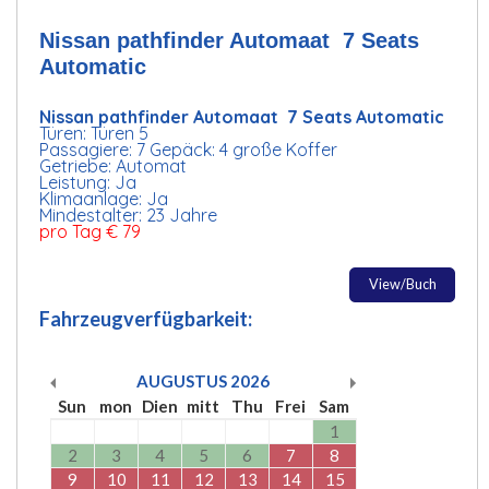
Nissan pathfinder Automaat 7 Seats
Automatic
Nissan pathfinder Automaat 7 Seats Automatic
Türen: Türen 5
Passagiere: 7 Gepäck: 4 große Koffer
Getriebe: Automat
Leistung: Ja
Klimaanlage: Ja
Mindestalter: 23 Jahre
pro Tag € 79
View/Buch
Fahrzeugverfügbarkeit:
AUGUSTUS
2026
Sun
mon
Dien
mitt
Thu
Frei
Sam
1
2
3
4
5
6
7
8
9
10
11
12
13
14
15