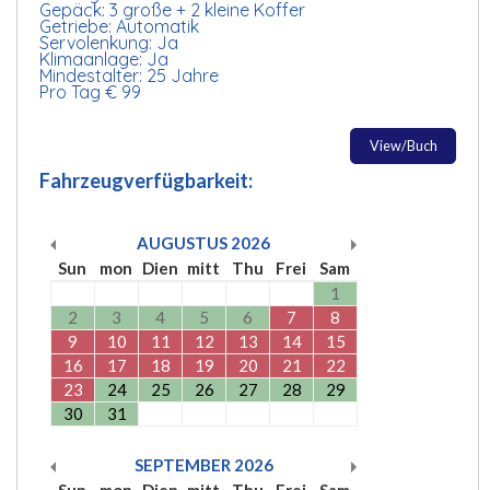
Gepäck: 3 große + 2 kleine Koffer
Getriebe: Automatik
Servolenkung: Ja
Klimaanlage: Ja
Mindestalter: 25 Jahre
Pro Tag € 99
View/Buch
Fahrzeugverfügbarkeit:
AUGUSTUS
2026
Sun
mon
Dien
mitt
Thu
Frei
Sam
1
2
3
4
5
6
7
8
9
10
11
12
13
14
15
16
17
18
19
20
21
22
23
24
25
26
27
28
29
30
31
SEPTEMBER
2026
Sun
mon
Dien
mitt
Thu
Frei
Sam