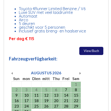
Toyota 4Runner Limited Benzine / V6
Luxe SUV met veel laadruimte
Automaat
Airco
5 deuren
geschikt voor 5 personen
Inclusief gratis breng- en haalservice
Per dag € 115
View/Buch
Fahrzeugverfügbarkeit:
AUGUSTUS
2026
Sun
mon
Dien
mitt
Thu
Frei
Sam
1
2
3
4
5
6
7
8
9
10
11
12
13
14
15
16
17
18
19
20
21
22
23
24
25
26
27
28
29