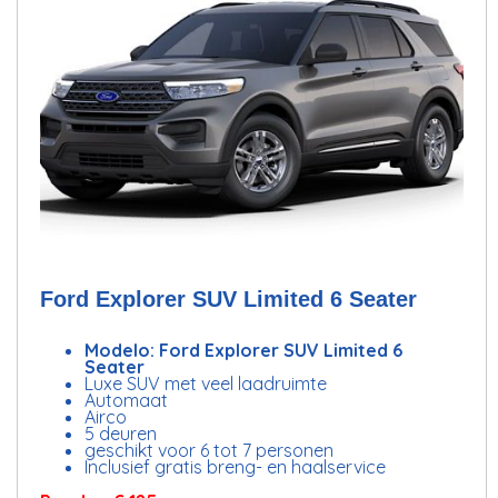
Ford Explorer SUV Limited 6 Seater
Modelo: Ford Explorer SUV Limited 6
Seater
Luxe SUV met veel laadruimte
Automaat
Airco
5 deuren
geschikt voor 6 tot 7 personen
Inclusief gratis breng- en haalservice