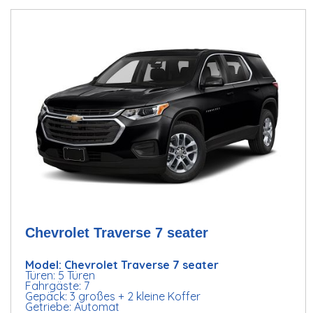
Chevrolet Traverse 7 seater
Model: Chevrolet Traverse 7 seater
Türen: 5 Türen
Fahrgäste: 7
Gepäck: 3 großes + 2 kleine Koffer
Getriebe: Automat