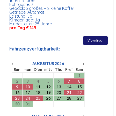
Türen: 5 Türen
Fahrgäste: 7
Gepäck: 3 großes + 2 kleine Koffer
Getriebe: Automat
Leistung: Ja
Klimaanlage: Ja
Mindestalter: 25 Jahre
pro Tag € 149
View/Buch
Fahrzeugverfügbarkeit:
AUGUSTUS
2026
Sun
mon
Dien
mitt
Thu
Frei
Sam
1
2
3
4
5
6
7
8
9
10
11
12
13
14
15
16
17
18
19
20
21
22
23
24
25
26
27
28
29
30
31
SEPTEMBER
2026