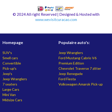
© 2024 All right Reserved | Designed & Hosted with
www.
wevisitcuracao.com
Homepage
Populaire auto's:
SUV's
Jeep Wranglers
Smell cars
Ford Mustang Cabrio V6
Convertible
Premium Edition
Pick-up's
Chevrolet Traverse 7 zitter
Jeep's
Jeep Renegade
Jeep Wranglers
Ford Fiesta
7 seaters
Volkswagen Amarok Pick-up
Large Cars
Mini Van
Midsize Cars