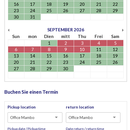
16
17
18
19
20
21
22
23
24
25
26
27
28
29
30
31
SEPTEMBER
2026
Sun
mon
Dien
mitt
Thu
Frei
Sam
1
2
3
4
5
6
7
8
9
10
11
12
13
14
15
16
17
18
19
20
21
22
23
24
25
26
27
28
29
30
Buchen Sie einen Termin
Pickup location
return location
Office Mambo
Office Mambo
Pickup date / Pickup time
Date return / return time