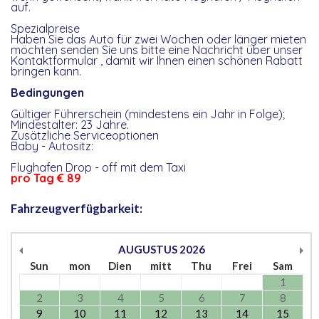
auf.
Spezialpreise
Haben Sie das Auto für zwei Wochen oder länger mieten
möchten senden Sie uns bitte eine Nachricht über unser
Kontaktformular , damit wir Ihnen einen schönen Rabatt
bringen kann.
Bedingungen
Gültiger Führerschein (mindestens ein Jahr in Folge);
Mindestalter: 23 Jahre.
Zusätzliche Serviceoptionen
Baby - Autositz:
Flughafen Drop - off mit dem Taxi
pro Tag € 89
Fahrzeugverfügbarkeit:
AUGUSTUS
2026
Sun
mon
Dien
mitt
Thu
Frei
Sam
1
2
3
4
5
6
7
8
9
10
11
12
13
14
15