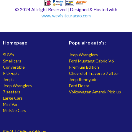
© 2024 All right Reserved | Designed & Hosted with
www.
wevisitcuracao.com
Homepage
Populaire auto's:
SUV's
Jeep Wranglers
Smell cars
Ford Mustang Cabrio V6
Convertible
Premium Edition
Pick-up's
Chevrolet Traverse 7 zitter
Jeep's
Jeep Renegade
Jeep Wranglers
Ford Fiesta
7 seaters
Volkswagen Amarok Pick-up
Large Cars
Mini Van
Midsize Cars
iDEAL | Online-Zahlung