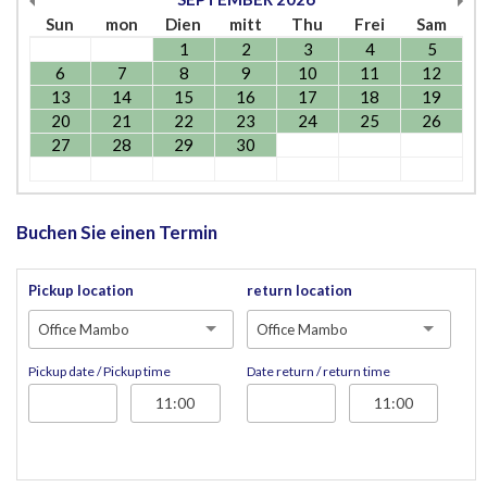
Sun
mon
Dien
mitt
Thu
Frei
Sam
1
2
3
4
5
6
7
8
9
10
11
12
13
14
15
16
17
18
19
20
21
22
23
24
25
26
27
28
29
30
Buchen Sie einen Termin
Pickup location
return location
Office Mambo
Office Mambo
Pickup date / Pickup time
Date return / return time