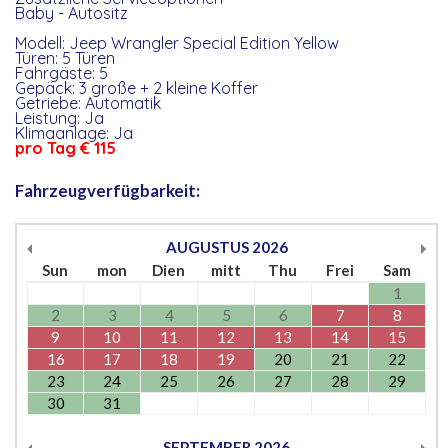
Baby - Autositz
Modell: Jeep Wrangler Special Edition Yellow
Türen: 5 Türen
Fahrgäste: 5
Gepäck: 3 große + 2 kleine Koffer
Getriebe: Automatik
Leistung: Ja
Klimaanlage: Ja
pro Tag € 115
Fahrzeugverfügbarkeit:
AUGUSTUS
2026
Sun
mon
Dien
mitt
Thu
Frei
Sam
1
2
3
4
5
6
7
8
9
10
11
12
13
14
15
16
17
18
19
20
21
22
23
24
25
26
27
28
29
30
31
SEPTEMBER
2026