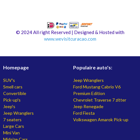
© 2024 All right Reserved | Designed & Hosted with
www.
wevisitcuracao.com
Homepage
Populaire auto's:
SUV's
Jeep Wranglers
Smell cars
Ford Mustang Cabrio V6
Convertible
Premium Edition
Pick-up's
Chevrolet Traverse 7 zitter
Jeep's
Jeep Renegade
Jeep Wranglers
Ford Fiesta
7 seaters
Volkswagen Amarok Pick-up
Large Cars
Mini Van
Midsize Cars