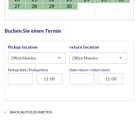
27
28
29
30
Buchen Sie einen Termin
Pickup location
return location
Office Mambo
Office Mambo
Pickup date / Pickup time
Date return / return time
BACK AUTOS ZU MIETEN